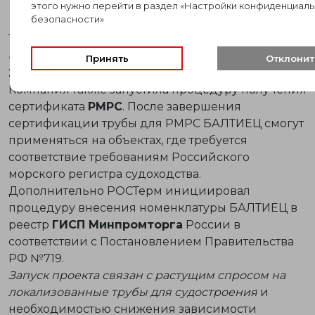
этого нужно перейти в раздел «Настройки конфиденциаль
свыше 50 мм.
безопасности»
Трубы
БАЛТИЕЦ
производятся из первичного
сырья
и соответствуют требованиям
ГОСТ 32415-
Принять
Отклонит
2013
и
ГОСТ Р 53630-2015
.
Компания также запустила процедуру получения
сертификата
РМРС
. После завершения
сертификации трубы для РМРС БАЛТИЕЦ смогут
применяться на объектах, где требуется
соответствие требованиям Российского
морского регистра судоходства.
Дополнительно РОСТерм инициировал
процедуру внесения номенклатуры БАЛТИЕЦ в
реестр
ГИСП Минпромторга
России в
соответствии с Постановлением Правительства
РФ №719.
Запуск проекта связан с растущим спросом на
локализованные трубы для судостроения
и
необходимостью снижения зависимости