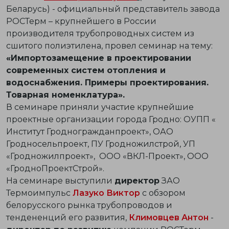
Беларусь) - официальный представитель завода
РОСТерм – крупнейшего в России
производителя трубопроводных систем из
сшитого полиэтилена, провел семинар на тему:
«Импортозамещение в проектировании
современных систем отопления и
водоснабжения. Примеры проектирования.
Товарная номенклатура».
В семинаре приняли участие крупнейшие
проектные организации города Гродно: ОУПП «
Институт Гродногражданпроект», ОАО
Гродносельпроект, ПУ Гродножилстрой, УП
«Гродножилпроект», ООО «ВКЛ-Проект», ООО
«ГродноПроектСтрой».
На семинаре выступили
директор
ЗАО
Термоимпульс
Лазуко Виктор
с обзором
белорусского рынка трубопроводов и
тендененций его развития,
Климовцев Антон
-