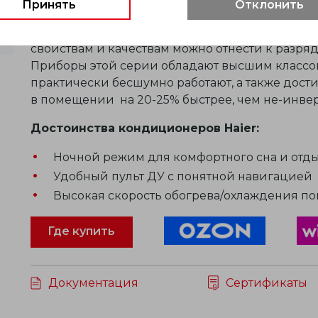
Принять
Отклонить
Кондиционеры Haier Tundra представлены в д
типа, работающие по принципу ON/OFF. Инве
свойствам и качествам можно отнести к разря
Приборы этой серии обладают высшим классом
практически бесшумно работают, а также дос
в помещении
на 20-25%
быстрее,
чем не-инве
Достоинства кондиционеров Haier:
Ночной режим для комфортного сна и отд
Удобный пульт ДУ с понятной навигацией
Высокая скорость обогрева/охлаждения п
Где купить
Документация
Сертификаты