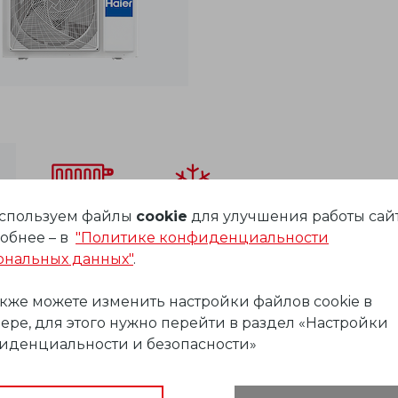
спользуем файлы
cookie
для улучшения работы сайт
отопление
охлаждение
обнее – в
"Политике конфиденциальности
Кондиционеры Haier Tundra с функцией обог
ональных данных"
.
микроклимат в жилых, торговых и офисных пом
нетоксичного хладагента R410A. Кондиционер
акже можете изменить настройки файлов cookie в
позволяет настраивать автоматическую работу
ере, для этого нужно перейти в раздел «Настройки
дня. Встроенная функция защиты от коррозии 
иденциальности и безопасности»
антикоррозийное покрытие теплообменников н