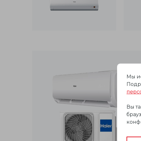
Мы и
Подр
перс
Вы т
брауз
конф