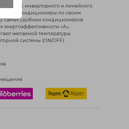
вух видах: инверторного и линейного
рторные кондиционеры по своим
ду самых удобных кондиционеров.
 энергоэффективности «А»,
тигают желаемой температуры
рторной
системы (ON/OFF).
ыха
омещения