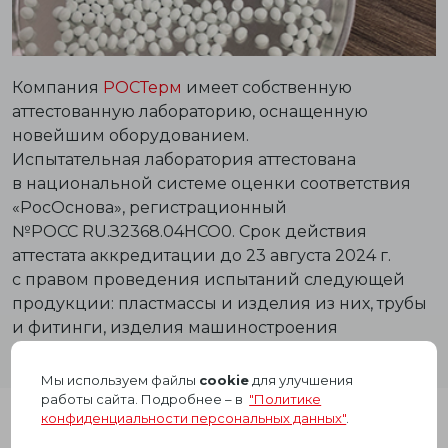
Компания
РОСТерм
имеет собственную
аттестованную лабораторию, оснащенную
новейшим оборудованием.
Испытательная лаборатория аттестована
в национальной системе оценки соответствия
«РосОснова», регистрационный
№РОСС RU.З2368.04HCO0
. Срок действия
аттестата аккредитации до 23 августа 2024 г.
c правом проведения испытаний следующей
продукции: пластмассы и изделия из них, трубы
и фитинги, изделия машиностроения
и приборостроения, краны, клапаны, фильтры.
Мы используем файлы
cookie
для улучшения
работы сайта. Подробнее – в
"Политике
конфиденциальности персональных данных"
.
ПРЕИМУЩЕСТВА ЛАБОРАТОРИИ