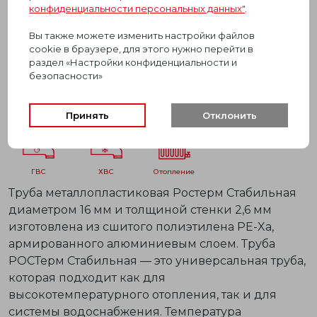
конфиденциальности персональных данных"
.
Вы также можете изменить настройки файлов
cookie в браузере, для этого нужно перейти в
раздел «Настройки конфиденциальности и
безопасности»
Принять
Отклонить
ГВС
ХВС
отопление
Труба металлопластиковая Ростерм Стабильная
диаметром 16 мм и толщиной стенки 2,6 мм
изготовлена из сшитого полиэтилена PE-Xa,
армированного алюминиевым слоем. Труба
РОСТерм Стабильная — это универсальная труба,
которая подходит как для
высокотемпературного отопления, так и для
системы водоснабжения. Температура