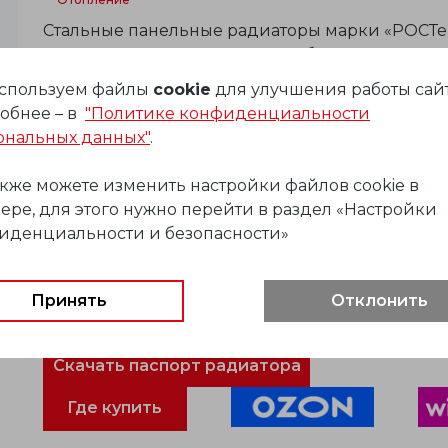
Стальные панельные радиаторы марки «РОСТе
аккуратные отопительные приборы. Наши рад
применения в системах центрального и поква
спользуем файлы
cookie
для улучшения работы сайт
административных и общественных зданий, а т
обнее – в
"Политике конфиденциальности
ональных данных"
.
Ассортимент
акже можете изменить настройки файлов cookie в
Ширина: 400-3000 мм
ере, для этого нужно перейти в раздел «Настройки
иденциальности и безопасности»
Высота: 300 / 400 / 500 / 600 / 900 мм
Типы: 11 / 21 / 22 / 33
Гигиенические радиаторы типы (для исп. 
Принять
Отклонить
10/20/30
Скачать паспорт радиатора
Где купить