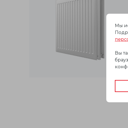
Мы и
Подр
перс
Вы т
брауз
конф